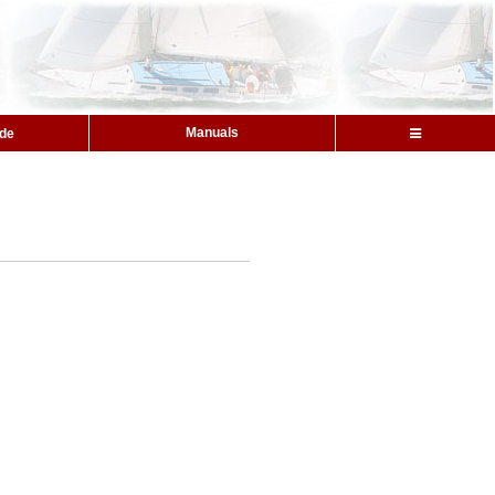
Manuals
ide